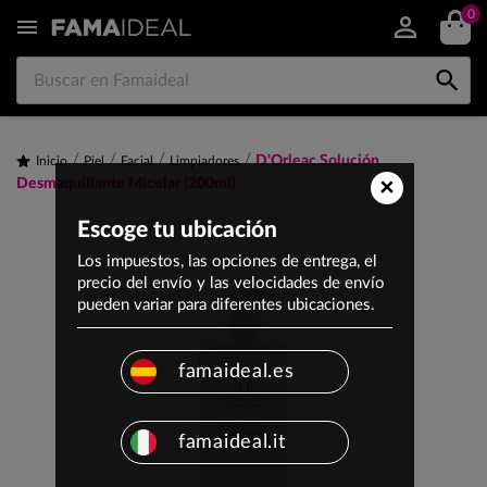
0


D'Orleac Solución
Inicio
Piel
Facial
Limpiadores
×
Desmaquillante Micelar (200ml)
Escoge tu ubicación
Los impuestos, las opciones de entrega, el
precio del envío y las velocidades de envío
pueden variar para diferentes ubicaciones.
famaideal.es
famaideal.it