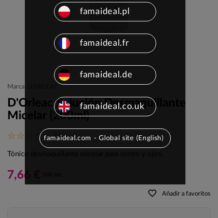
famaideal.pl
famaideal.fr
famaideal.de
Marca: D'ORLEAC
D'Orleac Solución Desmaquillante
famaideal.co.uk
Micelar (200ml)
(0)
famaideal.com - Global site (English)
Tónico desmaquillante micelar para rostro y ojos.
7,66 €
IVA inc.
favorite_border
Añadir a favoritos