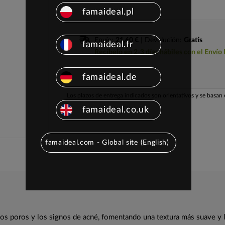
famaideal.pl
Envío:
21,60 €
| Devolución:
Gratis
famaideal.fr
Recíbelo en 2-3 días hábiles con el Envío
famaideal.de
Los plazos de entrega indicados son orientativos y se basan e
famaideal.co.uk
famaideal.com - Global site (English)
los poros y los signos de acné, fomentando una textura más suave y l