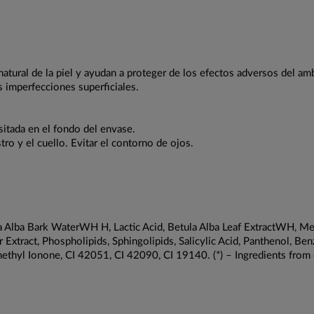
 natural de la piel y ayudan a proteger de los efectos adversos del am
as imperfecciones superficiales.
ositada en el fondo del envase.
ro y el cuello. Evitar el contorno de ojos.
ula Alba Bark WaterWH H, Lactic Acid, Betula Alba Leaf ExtractWH, 
 Extract, Phospholipids, Sphingolipids, Salicylic Acid, Panthenol, B
thyl Ionone, CI 42051, CI 42090, CI 19140. (*) – Ingredients from 