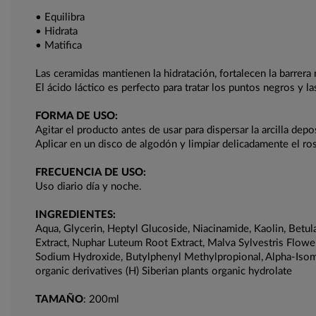
• Equilibra
• Hidrata
• Matifica
Las ceramidas mantienen la hidratación, fortalecen la barrera
El ácido láctico es perfecto para tratar los puntos negros y l
FORMA DE USO:
Agitar el producto antes de usar para dispersar la arcilla dep
Aplicar en un disco de algodón y limpiar delicadamente el rost
FRECUENCIA DE USO:
Uso diario día y noche.
INGREDIENTES:
Aqua, Glycerin, Heptyl Glucoside, Niacinamide, Kaolin, Bet
Extract, Nuphar Luteum Root Extract, Malva Sylvestris Flower
Sodium Hydroxide, Butylphenyl Methylpropional, Alpha-Isome
organic derivatives (H) Siberian plants organic hydrolate
TAMAÑO
: 200ml