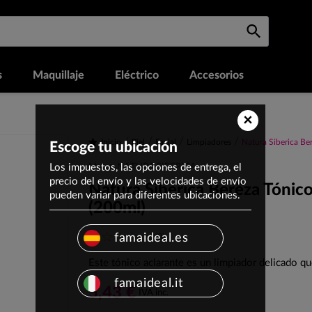
s
Maquillaje
Eléctrico
Accesorios
×
Inicio
Piel
Facial
Limpiadores
Natura Siberica Ber
Escoge tu ubicación
Los impuestos, las opciones de entrega, el
Marca: NATURA SIBERICA
precio del envío y las velocidades de envío
Natura Siberica Berëza Tónico
pueden variar para diferentes ubicaciones.
(200ml)
(0)
famaideal.es
Este tónico aclarante es un limpiador delicado qu
famaideal.it
5,43 €
IVA inc.