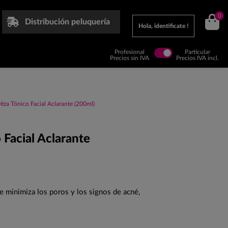
0
Distribución peluquería
Hola, identificate !
Profesional
Particular
Precios sin IVA
Precios IVA incl.
ëza Tónico Facial Aclarante (200ml)
 Facial Aclarante
e minimiza los poros y los signos de acné,