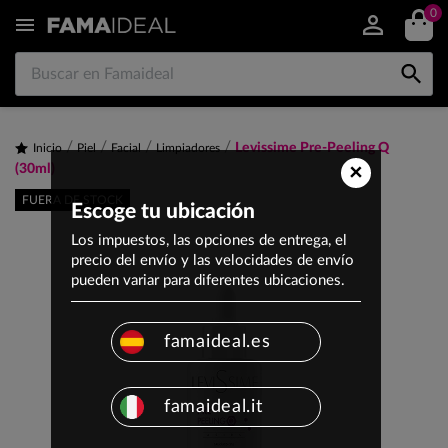
0


Levissime Pre-Peeling Q
Inicio
Piel
Facial
Limpiadores
×
(30ml)
FUERA DE STOCK
Escoge tu ubicación
Los impuestos, las opciones de entrega, el
precio del envío y las velocidades de envío
pueden variar para diferentes ubicaciones.
famaideal.es
famaideal.it