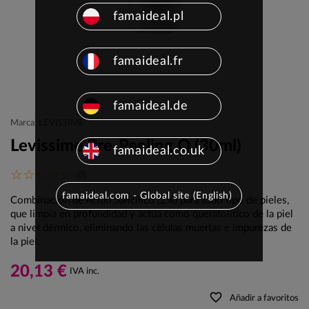
famaideal.pl
famaideal.fr
famaideal.de
Marca: LEVISSIME
Levissime Pre-Peeling Q (30ml)
famaideal.co.uk
(0)
famaideal.com - Global site (English)
Combinación de Ácido Salicílico (2%) para todo tipo de pieles,
que limpia en profundidad y actúa como queratolítico de la piel
a nivel dérmico, eliminando las células muertas e impurezas de
la piel.
20,13 €
IVA inc.
favorite_border
Añadir a favoritos