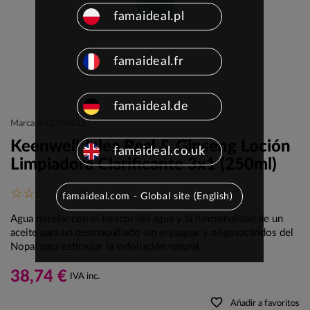
famaideal.pl
famaideal.fr
famaideal.de
Marca: KEENWELL
Keenwell Jalea Real & Ginseng Loción
famaideal.co.uk
Limpiadora Clarificante 3x1 (250ml)
(0)
famaideal.com - Global site (English)
Agua micelar con el frescor del agua y la funcionalidad de un
aceite para un desmaquillado sin enjuague y oligosacáridos del
Nopal para estimular la exfoliación natural.
38,74 €
IVA inc.
favorite_border
Añadir a favoritos