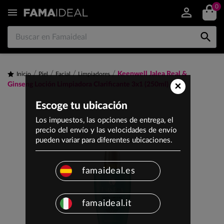
0


Keenwell Jalea Real &
Inicio
Piel
Facial
Limpiadores
×
Ginseng Loción Limpiadora Clarificante 3x1 (250ml)
Escoge tu ubicación
Los impuestos, las opciones de entrega, el
precio del envío y las velocidades de envío
pueden variar para diferentes ubicaciones.
famaideal.es
famaideal.it