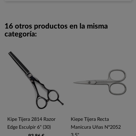
16 otros productos en la misma
categoría:
Kipe Tijera 2814 Razor
Kiepe Tijera Recta
n
Edge Esculpir 6" (30)
Manicura Uñas Nº2052
3,5"