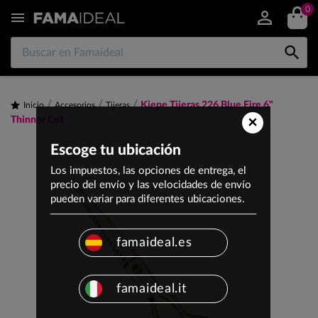
0


Kiepe Tijeras 226 Blue Fire 6"
Inicio
Accesorios
Tijeras
×
Thinner Cut
Escoge tu ubicación
Los impuestos, las opciones de entrega, el
precio del envío y las velocidades de envío
pueden variar para diferentes ubicaciones.
famaideal.es
famaideal.it