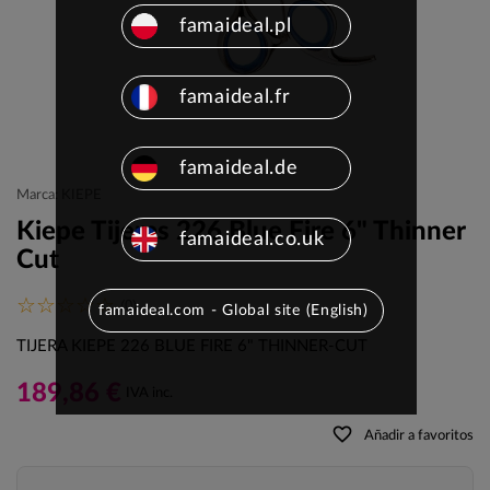
famaideal.pl
famaideal.fr
famaideal.de
Marca: KIEPE
Kiepe Tijeras 226 Blue Fire 6" Thinner
famaideal.co.uk
Cut
(0)
famaideal.com - Global site (English)
TIJERA KIEPE 226 BLUE FIRE 6" THINNER-CUT
189,86 €
IVA inc.
favorite_border
Añadir a favoritos