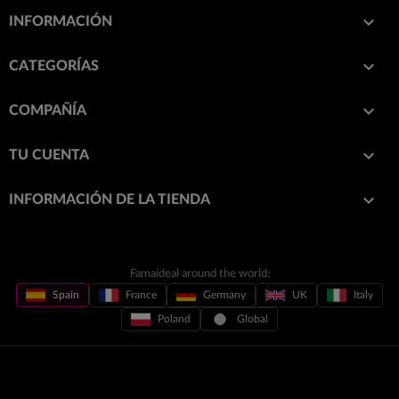

INFORMACIÓN

CATEGORÍAS

COMPAÑÍA

TU CUENTA
keyboard_arrow_down
INFORMACIÓN DE LA TIENDA
Famaideal around the world:
Spain
France
Germany
UK
Italy
Poland
Global