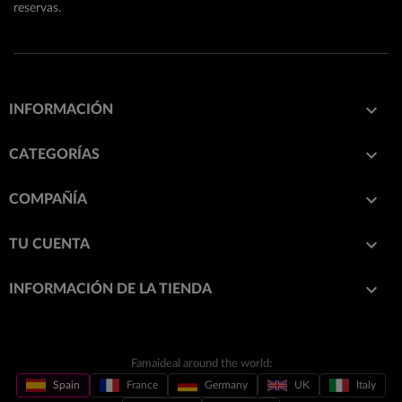
reservas.

INFORMACIÓN

CATEGORÍAS

COMPAÑÍA

TU CUENTA
keyboard_arrow_down
INFORMACIÓN DE LA TIENDA
Famaideal around the world:
Spain
France
Germany
UK
Italy