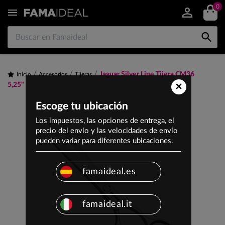
0


Jaguar Silver Line Tijera CM36
Inicio
Accesorios
Tijeras
×
5,25"
Escoge tu ubicación
Los impuestos, las opciones de entrega, el
precio del envío y las velocidades de envío
pueden variar para diferentes ubicaciones.
famaideal.es
famaideal.it