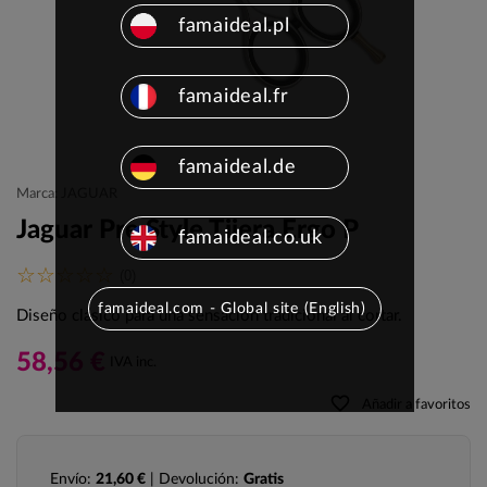
famaideal.pl
famaideal.fr
famaideal.de
Marca: JAGUAR
Jaguar Pre Style Tijera Ergo P
famaideal.co.uk
(0)
famaideal.com - Global site (English)
Diseño clásico para una sensación tradicional al cortar.
58,56 €
IVA inc.
favorite_border
Añadir a favoritos
Envío:
21,60 €
| Devolución:
Gratis