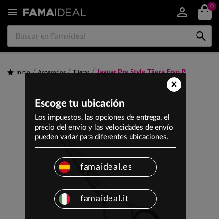
0


Jaguar Pre Style Tijera Ergo P
Inicio
Accesorios
Tijeras
×
Escoge tu ubicación
Los impuestos, las opciones de entrega, el
precio del envío y las velocidades de envío
pueden variar para diferentes ubicaciones.
famaideal.es
famaideal.it