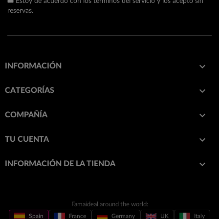
Estoy de acuerdo con los términos del servicio y los acepto sin
reservas.

INFORMACIÓN

CATEGORÍAS

COMPAÑÍA

TU CUENTA
keyboard_arrow_down
INFORMACIÓN DE LA TIENDA
Famaideal around the world:
Spain
France
Germany
UK
Italy