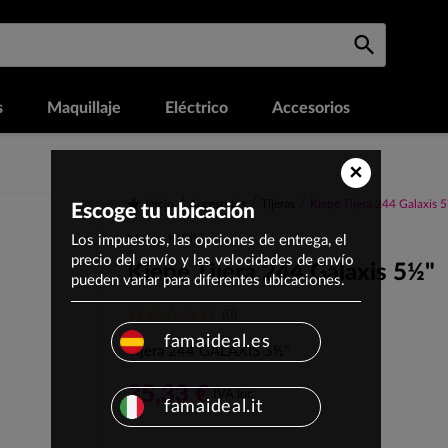
s
Maquillaje
Eléctrico
Accesorios
×
Inicio
Accesorios
Tijeras
Kiepe Tijera 244 Galaxis 
Escoge tu ubicación
Los impuestos, las opciones de entrega, el
Marca: KIEPE
precio del envío y las velocidades de envío
Kiepe Tijera 244 Galaxis 5½"
pueden variar para diferentes ubicaciones.
(0)
famaideal.es
Tijera 244 GALAXIS 5½"
35,33 €
IVA inc.
famaideal.it