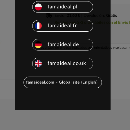
famaideal.pl
Envío:
21,60 €
| Devolución:
Gratis
Recíbelo en 2-3 días hábiles con el Envío
famaideal.fr
famaideal.de
Los plazos de entrega indicados son orientativos y se basan e
famaideal.co.uk
famaideal.com - Global site (English)