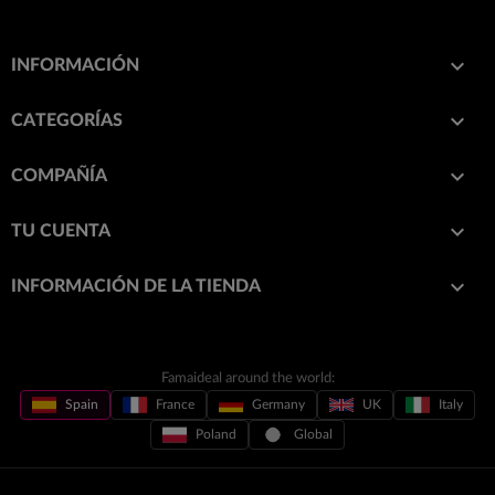

INFORMACIÓN

CATEGORÍAS

COMPAÑÍA

TU CUENTA
keyboard_arrow_down
INFORMACIÓN DE LA TIENDA
Famaideal around the world:
Spain
France
Germany
UK
Italy
Poland
Global