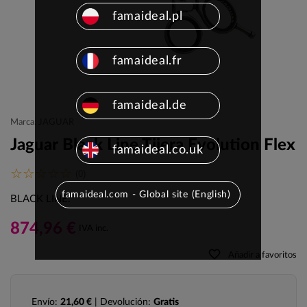
famaideal.pl
famaideal.fr
famaideal.de
Marca: JAGUAR
Jaguar Black Line Tijera Evolution Flex
famaideal.co.uk
(0)
famaideal.com - Global site (English)
BLACK LINE:
874,96 €
IVA inc.
favorite_border
Añadir a favoritos
Envío:
21,60 €
| Devolución:
Gratis