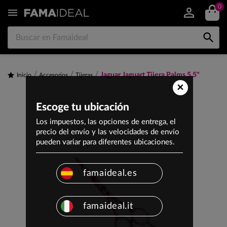
0


Jaguar Jaguart Tijera Palms 5.5"
Inicio
Accesorios
Tijeras
×
Escoge tu ubicación
Los impuestos, las opciones de entrega, el
precio del envío y las velocidades de envío
pueden variar para diferentes ubicaciones.
famaideal.es
famaideal.it