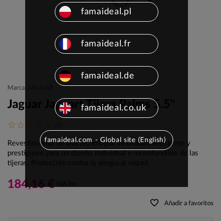
famaideal.pl
famaideal.fr
famaideal.de
Marca: JAGUAR
Jaguar Jaguart Tijera Palms 5.5"
famaideal.co.uk
(0)
famaideal.com - Global site (English)
Revestimiento de alta tecnología, innovador, resistente y
prestigioso para un diseño individual e inconfundible de las
tijeras. Protección contra la alergia al níquel.
184,16 €
IVA inc.
favorite_border
Añadir a favoritos