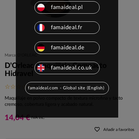
famaideal.pl
famaideal.fr
famaideal.de
Marca: D'ORLEAC
D'Orleac Maquillaje Compacto
famaideal.co.uk
Hidravel
(0)
famaideal.com - Global site (English)
Maquillaje en polvo compacto de textura microfina y tacto
cremoso, cobertura ligera y acabado natural.
14,04 €
IVA inc.
favorite_border
Añadir a favoritos