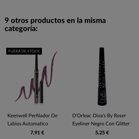
9 otros productos en la misma
categoría:
FUERA DE STOCK
o
Keenwell Perfilador De
D'Orleac Diva's By Roser
Labios Automatico
Eyeliner Negro Con Glitter
7,91 €
5,25 €