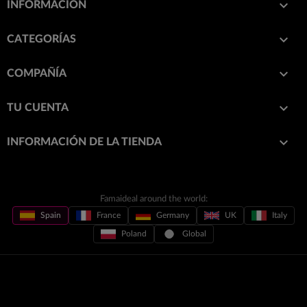

INFORMACIÓN

CATEGORÍAS

COMPAÑÍA

TU CUENTA
keyboard_arrow_down
INFORMACIÓN DE LA TIENDA
Famaideal around the world:
Spain
France
Germany
UK
Italy
Poland
Global