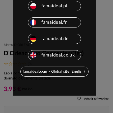
famaideal.pl
famaideal.fr
famaideal.de
Marca: D'ORLEAC
D'Orleac Duo Concealer (3gr)
famaideal.co.uk
(0)
famaideal.com - Global site (English)
Lápiz corrector jumbo doble, su fórmula está
dermatológicamente testada.
3,93 €
IVA inc.
favorite_border
Añadir a favoritos