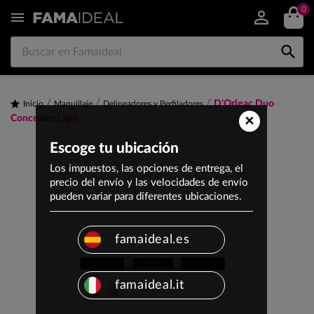
0


D'Orleac Duo
Inicio
Maquillaje
Delineadores y Perfiladores
×
Concealer (3gr)
Escoge tu ubicación
Los impuestos, las opciones de entrega, el
precio del envío y las velocidades de envío
pueden variar para diferentes ubicaciones.
famaideal.es
famaideal.it