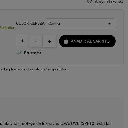
favorite_border
Añadir a favoritos
COLOR: CEREZA
 Estándar
AÑADIR AL CARRITO

En stock
n los plazos de entrega de los transportistas.
 hidrata y los protege de los rayos UVA/UVB (SPF10 testado).