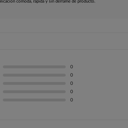
plicación cómoda, rápida y sin derrame de producto.
0
0
0
0
0