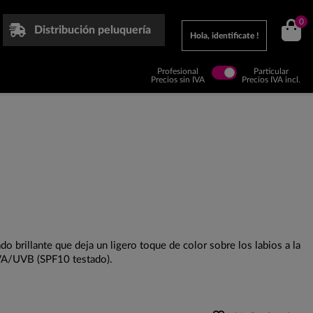
0
Distribución peluquería
Hola, identificate !
Profesional
Particular
Precios sin IVA
Precios IVA incl.
o brillante que deja un ligero toque de color sobre los labios a la
UVA/UVB (SPF10 testado).