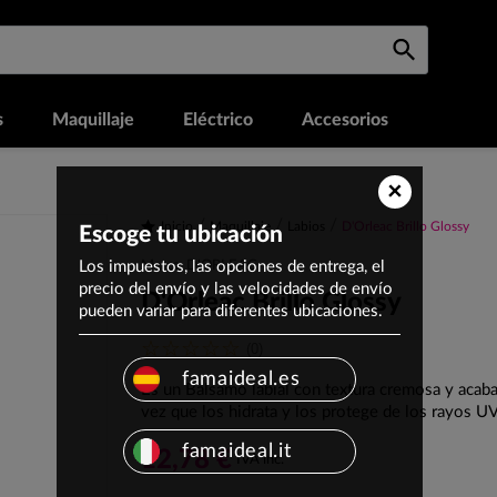
s
Maquillaje
Eléctrico
Accesorios
×
Inicio
Maquillaje
Labios
D'Orleac Brillo Glossy
Escoge tu ubicación
Los impuestos, las opciones de entrega, el
Marca: D'ORLEAC
precio del envío y las velocidades de envío
D'Orleac Brillo Glossy
pueden variar para diferentes ubicaciones.
(0)
famaideal.es
Es un Bálsamo labial con textura cremosa y acabad
vez que los hidrata y los protege de los rayos 
famaideal.it
12,78 €
IVA inc.