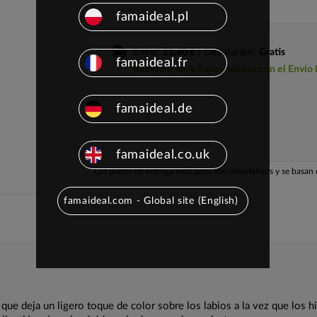
famaideal.pl
Envío:
21,60 €
| Devolución:
Gratis
famaideal.fr
Recíbelo en 4-5 días hábiles con el Envío
famaideal.de
famaideal.co.uk
Los plazos de entrega indicados son orientativos y se basan e
famaideal.com - Global site (English)
 que deja un ligero toque de color sobre los labios a la vez que los