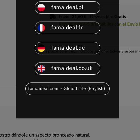
famaideal.pl
Envío:
21,60 €
| Devolución:
Gratis
Recíbelo en 4-5 días hábiles con el Envío
famaideal.fr
famaideal.de
Los plazos de entrega indicados son orientativos y se basan e
famaideal.co.uk
famaideal.com - Global site (English)
 rostro dándole un aspecto bronceado natural.