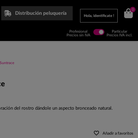
0
Distribución peluquería
Hola, identificate !
Profesional
Particular
Precios sin IVA
Precios IVA incl.
 Suntrace
ce
loración del rostro dándole un aspecto bronceado natural.
favorite_border
Añadir a favoritos