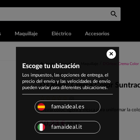
s
Maquillaje
Eléctrico
Accesorios
×
Inicio
Maquillaje
Maquillaje
D'Orleac Crema Color
Escoge tu ubicación
Los impuestos, las opciones de entrega, el
Marca: D'ORLEAC
precio del envío y las velocidades de envío
D'Orleac Crema Color Suntra
pueden variar para diferentes ubicaciones.
(0)
famaideal.es
Crema color, ligera y fresca para uniformar la co
10,23 €
IVA inc.
famaideal.it