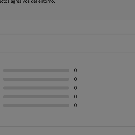
fectos agresivos del entorno.
0
0
0
0
0