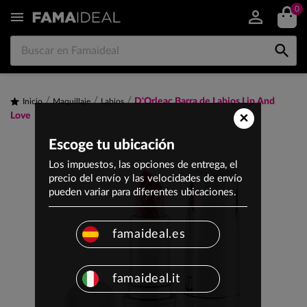
0


D'Orleac Barra de Labios Lip And
Inicio
Maquillaje
Labios
×
Love
Escoge tu ubicación
Los impuestos, las opciones de entrega, el
precio del envío y las velocidades de envío
pueden variar para diferentes ubicaciones.
famaideal.es
famaideal.it