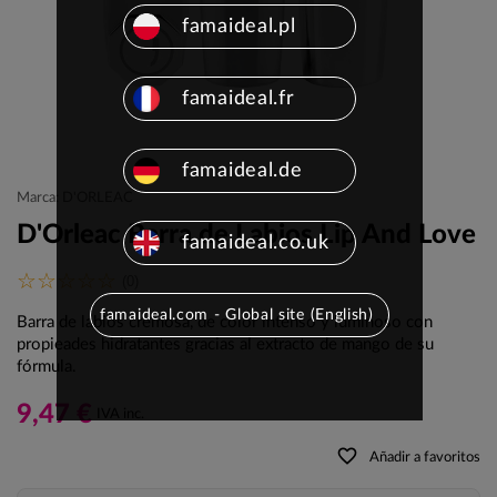
famaideal.pl
famaideal.fr
famaideal.de
Marca: D'ORLEAC
D'Orleac Barra de Labios Lip And Love
famaideal.co.uk
(0)
famaideal.com - Global site (English)
Barra de labios cremosa, de color intenso y luminoso con
propieades hidratantes gracias al extracto de mango de su
fórmula.
9,47 €
IVA inc.
favorite_border
Añadir a favoritos