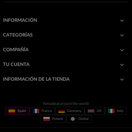

INFORMACIÓN

CATEGORÍAS

COMPAÑÍA

TU CUENTA
keyboard_arrow_down
INFORMACIÓN DE LA TIENDA
Famaideal around the world:
Spain
France
Germany
UK
Italy
Poland
Global