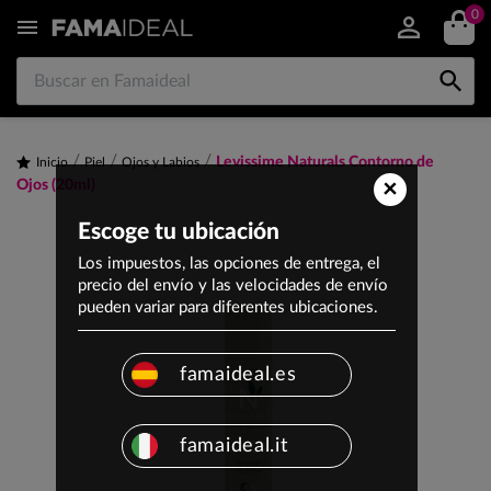
0


Levissime Naturals Contorno de
Inicio
Piel
Ojos y Labios
×
Ojos (20ml)
Escoge tu ubicación
Los impuestos, las opciones de entrega, el
precio del envío y las velocidades de envío
pueden variar para diferentes ubicaciones.
famaideal.es
famaideal.it