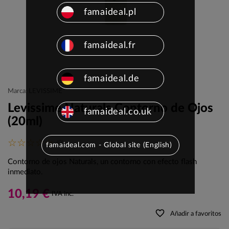
famaideal.pl
famaideal.fr
famaideal.de
Marca: LEVISSIME
Levissime Naturals Contorno de Ojos
famaideal.co.uk
(20ml)
(0)
famaideal.com - Global site (English)
Contorno de ojos Naturals, un contorno con efecto flash
inmediato.
10,19 €
IVA inc.
favorite_border
Añadir a favoritos