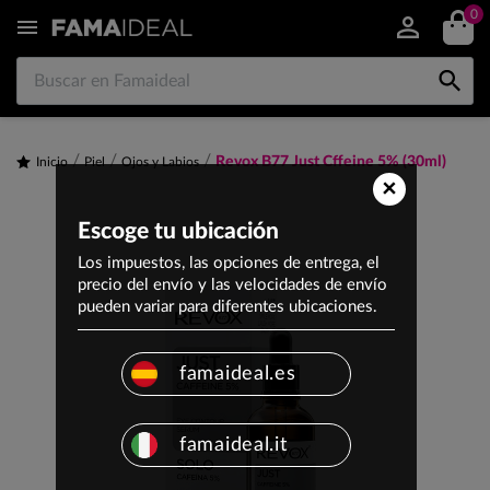
0


Revox B77 Just Cffeine 5% (30ml)
Inicio
Piel
Ojos y Labios
×
Escoge tu ubicación
Los impuestos, las opciones de entrega, el
precio del envío y las velocidades de envío
pueden variar para diferentes ubicaciones.
famaideal.es
famaideal.it