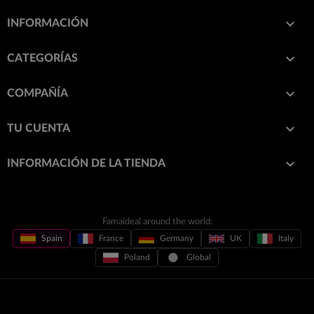

INFORMACIÓN

CATEGORÍAS

COMPAÑÍA

TU CUENTA
keyboard_arrow_down
INFORMACIÓN DE LA TIENDA
Famaideal around the world:
Spain
France
Germany
UK
Italy
Poland
Global