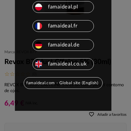
famaideal.pl
famaideal.fr
famaideal.de
Marca: REVOX B77
Revox B77 Just Cffeine 5% (30ml)
famaideal.co.uk
(0)
famaideal.com - Global site (English)
REVOX B77 JUST CAFFEINE 5% es un suero para el contorno
de ojos.
6,49 €
IVA inc.
favorite_border
Añadir a favoritos