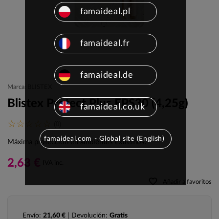
famaideal.pl
famaideal.fr
famaideal.de
Marca: BLISTEX
Blistex Protect Plus FPS30 (4,25g)
famaideal.co.uk
(0)
famaideal.com - Global site (English)
Máxima protección en ambientes extremos.
2,63 €
IVA inc.
favorite_border
Añadir a favoritos
Envío:
21,60 €
| Devolución:
Gratis