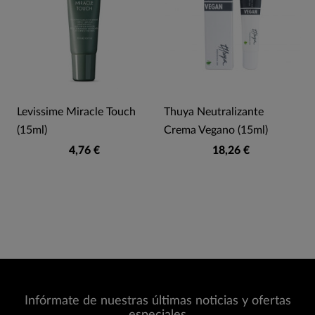
e
Levissime Miracle Touch
Thuya Neutralizante
(15ml)
Crema Vegano (15ml)
4,76 €
18,26 €
Infórmate de nuestras últimas noticias y ofertas
especiales