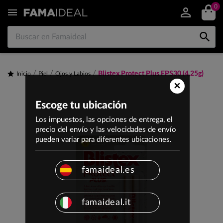
0


Blistex Protect Plus FPS30 (4,25g)
Inicio
Piel
Ojos y Labios
×
Escoge tu ubicación
Los impuestos, las opciones de entrega, el
precio del envío y las velocidades de envío
pueden variar para diferentes ubicaciones.
famaideal.es
famaideal.it