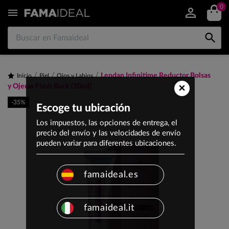
0


Lendan Infinitime Reductor Bolsas
Inicio
Piel
Ojos y Labios
×
y Ojeras Flash Back (10ml)
-35%
Escoge tu ubicación
Los impuestos, las opciones de entrega, el
precio del envío y las velocidades de envío
pueden variar para diferentes ubicaciones.
famaideal.es
famaideal.it