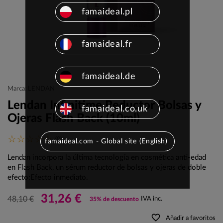
famaideal.pl
famaideal.fr
famaideal.de
Marca: LENDAN
Lendan Infinitime Reductor Bolsas y
famaideal.co.uk
Ojeras Flash Back (10ml)
(0)
famaideal.com - Global site (English)
Lendan incorpora la última tecnología en cosmética anti-edad
en Flash Back, un sérum reductor de bolsas y ojeras de doble
efecto:Efecto inmediato.
31,26 €
48,10 €
IVA inc.
35% de descuento
favorite_border
Añadir a favoritos