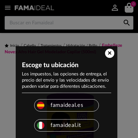
0


Embelleze
Inicio
Cabello
Tratamientos
Hidratación / Brillo
×
Novex Afro Hair Gel Modelador Capilar (500ml)
Escoge tu ubicación
Los impuestos, las opciones de entrega, el
precio del envío y las velocidades de envío
pueden variar para diferentes ubicaciones.
famaideal.es
famaideal.it