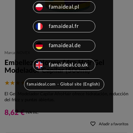
famaideal.pl
famaideal.fr
famaideal.de
Marca: NOVEX
Embelleze Novex Afro Hair Gel
famaideal.co.uk
Modelador Capilar (500ml)
(2)
famaideal.com - Global site (English)
El Gel Modelador Capilar AfroHair ofrece hidratación, reducción
del frizz y puntas abiertas.
8,62 €
IVA inc.
favorite_border
Añadir a favoritos