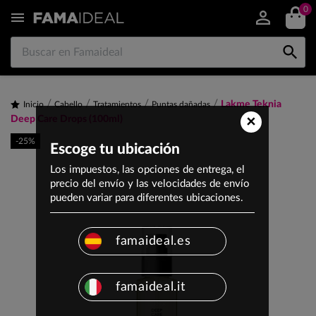
0


Lakme Teknia
Inicio
Cabello
Tratamientos
Puntas dañadas
×
Deep Care Drops (100ml)
-25%
Escoge tu ubicación
Los impuestos, las opciones de entrega, el
precio del envío y las velocidades de envío
pueden variar para diferentes ubicaciones.
famaideal.es
famaideal.it