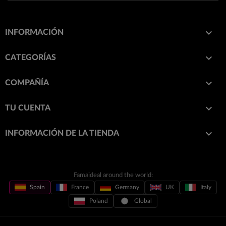

INFORMACIÓN

CATEGORÍAS

COMPAÑÍA

TU CUENTA
keyboard_arrow_down
INFORMACIÓN DE LA TIENDA
Famaideal around the world:
Spain
France
Germany
UK
Italy
Poland
Global