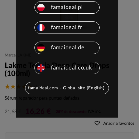
famaideal.pl
famaideal.fr
famaideal.de
Marca: LAKME
Lakme Teknia Deep Care Drops
famaideal.co.uk
(100ml)
(1)
famaideal.com - Global site (English)
Sérum reparador para puntas dañadas.
16,26 €
21,68 €
IVA inc.
25% de descuento
favorite_border
Añadir a favoritos