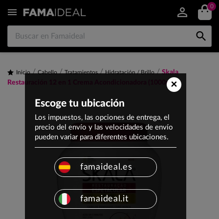
0


Skala
Inicio
Cabello
Tratamientos
Hidratación / Brillo
×
Restauración 12 en 1 Crema Acondicionadora (1000ml)
Escoge tu ubicación
Los impuestos, las opciones de entrega, el
precio del envío y las velocidades de envío
pueden variar para diferentes ubicaciones.
famaideal.es
famaideal.it