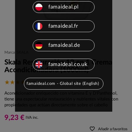
famaideal.pl
famaideal.fr
famaideal.de
Marca: SKALA
Skala Restauración 12 en 1 Crema
famaideal.co.uk
Acondicionadora (1000ml)
(1)
famaideal.com - Global site (English)
Acondicionador enriquecido con vitamina E y D'Panthenol,
tiene una espectacular restauración y nutrientes vitales con
propiedades que actúan directamente sobre el cabello
9,23 €
IVA inc.
favorite_border
Añadir a favoritos