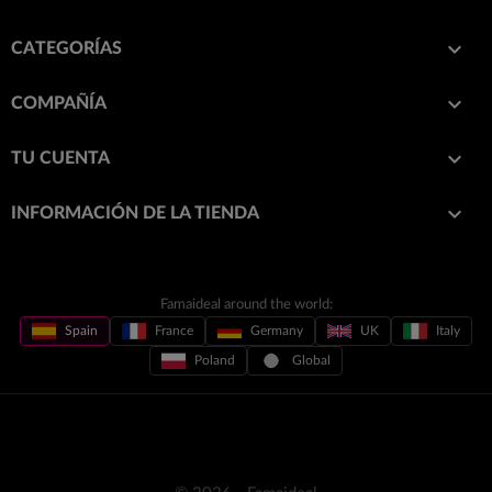

CATEGORÍAS

COMPAÑÍA

TU CUENTA
keyboard_arrow_down
INFORMACIÓN DE LA TIENDA
Famaideal around the world:
Spain
France
Germany
UK
Italy
Poland
Global