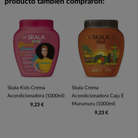
producto también compraron:
a
Skala Kids Crema
Skala Crema
Acondicionadora (1000ml)
Acondicionadora Caju E
Murumuru (1000ml)
9,23 €
9,23 €