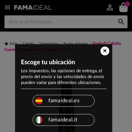
0


Haskell Caballo
Inicio
Cabello
Tratamientos
Puntas dañadas
×
Fuerte Reparador de Puntas (40ml)
Escoge tu ubicación
Los impuestos, las opciones de entrega, el
precio del envío y las velocidades de envío
pueden variar para diferentes ubicaciones.
famaideal.es
famaideal.it