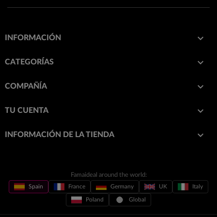

INFORMACIÓN

CATEGORÍAS

COMPAÑÍA

TU CUENTA
keyboard_arrow_down
INFORMACIÓN DE LA TIENDA
Famaideal around the world:
Spain
France
Germany
UK
Italy
Poland
Global