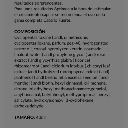
resultados sorprendentes.
Para unos resultados óptimos a la hora de estimular
el crecimiento capilar se recomienda el uso de la
gama completa Caballo Fuerte.
COMPOSICIÓN:
Cyclopentasiloxane ( and), dimethicone,
cyclopentasiloxane, parfum, peg-40, hydrogenated
castor oil, cocoyl hydrolyzed keratin, coumarin,
linalool, wáter ( and) propylene glycol ( and) rose
extract ( and) glycyrrhiza glabra ( licorice)
rhizome/root ( and) ciclorium intybus ( chicory) leaf
extract (and) hydrolyzed rhodophycea extract ( and)
panthenol ( and) bertholletia excelsa seed oil ( and)
menthol ( and) biotin, hexyl cinnamal, d-limonene,
citronellol,ethylhexyl methoxycinnamate,geraniol,
amyl tinnamal, butylphenyl, methypropional, benzyl
salicylate, hydroxyisohexyl 3-cyclohexene
carboxaldehyde.
TAMAÑO:
40ml