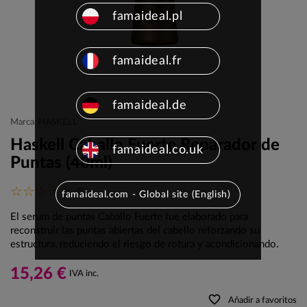
famaideal.pl
famaideal.fr
famaideal.de
Marca: HASKELL
Haskell Caballo Fuerte Reparador de
famaideal.co.uk
Puntas (40ml)
(0)
famaideal.com - Global site (English)
El serum de puntas Caballo Fuerte fue elaborado para
reconstruir las puntas abiertas del cabello reforzando su
estructura, reduciendo el riesgo de rotura y acondicionando.
15,26 €
IVA inc.
favorite_border
Añadir a favoritos