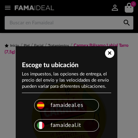
0


Carmex Bálsamo Labial Tarro
Inicio
Piel
Facial
Tratamientos
×
(7,5g)
Escoge tu ubicación
Los impuestos, las opciones de entrega, el
precio del envío y las velocidades de envío
pueden variar para diferentes ubicaciones.
famaideal.es
famaideal.it