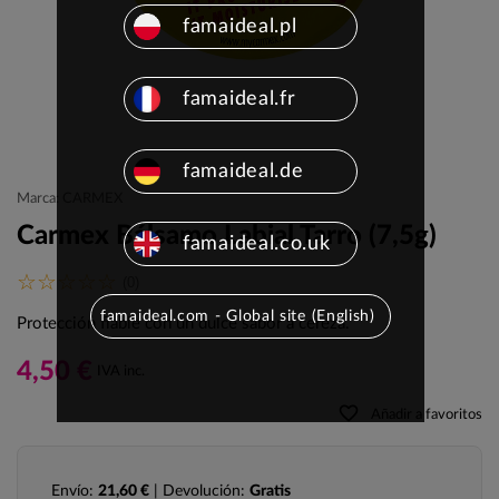
famaideal.pl
famaideal.fr
famaideal.de
Marca: CARMEX
Carmex Bálsamo Labial Tarro (7,5g)
famaideal.co.uk
(0)
famaideal.com - Global site (English)
Protección fiable con un dulce sabor a cereza.
4,50 €
IVA inc.
favorite_border
Añadir a favoritos
Envío:
21,60 €
| Devolución:
Gratis