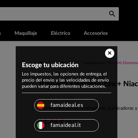
s
Maquillaje
Eléctrico
Accesorios
×
Inicio
Piel
Facial
Tratamientos
Bioearth Elementa
Escoge tu ubicación
Los impuestos, las opciones de entrega, el
Marca: BIOEARTH
precio del envío y las velocidades de envío
Bioearth Elementa Zinc+ Nia
pueden variar para diferentes ubicaciones.
(0)
famaideal.es
Propiedades sebonormalizadoras, purificadoras y 
11,44 €
IVA inc.
famaideal.it