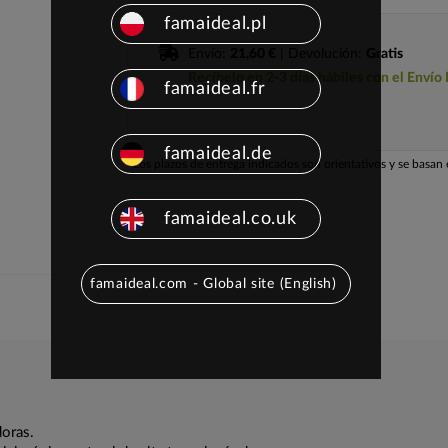
famaideal.pl
Envío:
21,60 €
| Devolución:
Gratis
Recíbelo en 2-3 días hábiles con el Envío
famaideal.fr
famaideal.de
Los plazos de entrega indicados son orientativos y se basan e
famaideal.co.uk
famaideal.com - Global site (English)
doras.