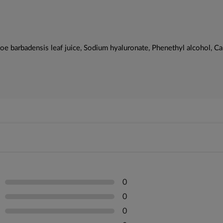
oe barbadensis leaf juice, Sodium hyaluronate, Phenethyl alcohol, Cap
0
0
0