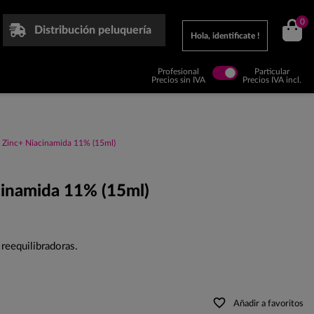
0
Distribución peluquería
Hola, identificate !
Profesional
Particular
Precios sin IVA
Precios IVA incl.
 Zinc+ Niacinamida 11% (15ml)
cinamida 11% (15ml)
reequilibradoras.
favorite_border
Añadir a favoritos