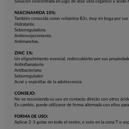
Solución concentrada en jugo de aloe vera orgánico y ácido hi
NIACINAMIDA 10%:
También conocida como «vitamina B3», muy en boga por sus
Hidratante.
Seborreguladora.
Antienvejecimiento.
Antimanchas.
ZINC 1%:
Un oligoelemento esencial, redescubierto por sus propiedad
Antinflamatorio
Antibacteriano
Seborregulador
Acné y espinillas de la adolescencia
CONSEJO:
No se recomienda su uso en contacto directo con otros áci
En cambio, puede utilizarse de forma alternada con ellos para
FORMA DE USO:
Aplicar 2-3 gotas en todo el rostro, o solo en la zona T o espi