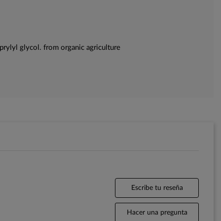
rylyl glycol. from organic agriculture
Escribe tu reseña
Hacer una pregunta