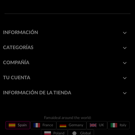

INFORMACIÓN

CATEGORÍAS

COMPAÑÍA

TU CUENTA
keyboard_arrow_down
INFORMACIÓN DE LA TIENDA
Famaideal around the world:
Spain
France
Germany
UK
Italy
Poland
Global