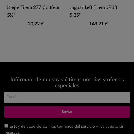
Kiepe Tijera 277 Coiffeur
Jaguar Left Tijera JP38
5½"
5,25"
20,22 €
149,71 €
Infórmate de nuestras últimas noticias y ofertas
especiales
Enviar
Estoy de acuerdo con los términos del servicio y los acepto sin
reservas.