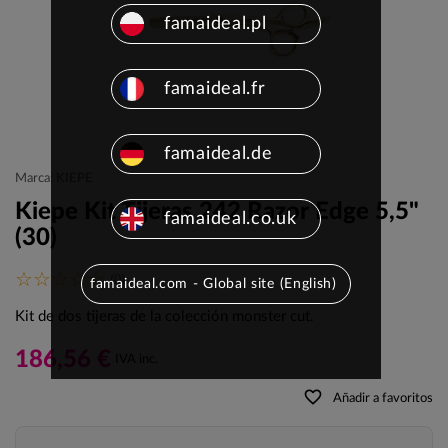
famaideal.pl
famaideal.fr
famaideal.de
Marca: KIEPE
Kiepe Kit Tijeras 242 Razor Edge 5,5"
famaideal.co.uk
(30)
(0)
famaideal.com - Global site (English)
Kit de dos tijeras de la colección monster cut.
186,56 €
IVA inc.
favorite_border
Añadir a favoritos