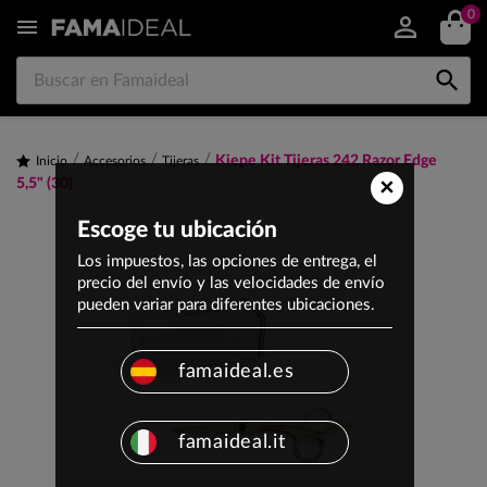
0


Kiepe Kit Tijeras 242 Razor Edge
Inicio
Accesorios
Tijeras
×
5,5" (30)
Escoge tu ubicación
Los impuestos, las opciones de entrega, el
precio del envío y las velocidades de envío
pueden variar para diferentes ubicaciones.
famaideal.es
famaideal.it