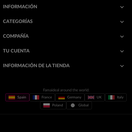

INFORMACIÓN

CATEGORÍAS

COMPAÑÍA

TU CUENTA
keyboard_arrow_down
INFORMACIÓN DE LA TIENDA
Famaideal around the world:
Spain
France
Germany
UK
Italy
Poland
Global