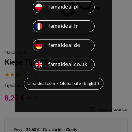
famaideal.pl
famaideal.fr
famaideal.de
Marca: KIEPE
Kiepe Tijera Sonic
famaideal.co.uk
(2)
famaideal.com - Global site (English)
Tijera Sonic con mango plastificado azul.
8,20 €
IVA inc.
favorite_border
Añadir a favoritos
Envío:
21,60 €
| Devolución:
Gratis