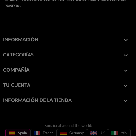
reservas.

INFORMACIÓN

CATEGORÍAS

COMPAÑÍA

TU CUENTA
keyboard_arrow_down
INFORMACIÓN DE LA TIENDA
Famaideal around the world:
Spain
France
Germany
UK
Italy