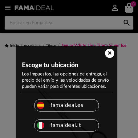
0


Jaguar White Line Tijera Silver Ice
Inicio
Accesorios
Tijeras
×
Escoge tu ubicación
Los impuestos, las opciones de entrega, el
precio del envío y las velocidades de envío
pueden variar para diferentes ubicaciones.
famaideal.es
famaideal.it