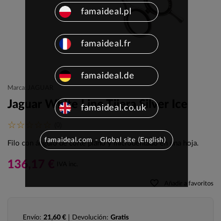
famaideal.pl
famaideal.fr
famaideal.de
Marca: JAGUAR
Jaguar White Line Tijera Silver Ice
famaideal.co.uk
(0)
famaideal.com - Global site (English)
Filo con ángulo de corte plano y microdentado en una hoja.
136,17 €
IVA inc.
favorite_border
Añadir a favoritos
Envío:
21,60 €
| Devolución:
Gratis