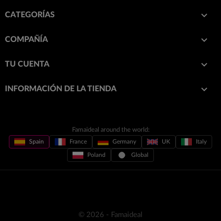

CATEGORÍAS

COMPAÑÍA

TU CUENTA
keyboard_arrow_down
INFORMACIÓN DE LA TIENDA
Famaideal around the world:
Spain
France
Germany
UK
Italy
Poland
Global
© 2026 - Famaideal