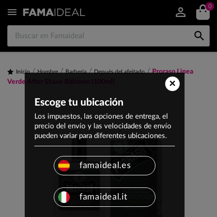
0


Proraso Linea
Inicio
Hombre
Barberia
Depués del afeitado
×
Verde After Shave Bálsamo (100ml)
Escoge tu ubicación
Los impuestos, las opciones de entrega, el
precio del envío y las velocidades de envío
pueden variar para diferentes ubicaciones.
famaideal.es
famaideal.it