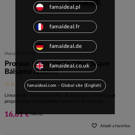
famaideal.pl
famaideal.fr
famaideal.de
Marca: PRORASO
Proraso Linea Verde After Shave
famaideal.co.uk
Bálsamo (100ml)
(0)
famaideal.com - Global site (English)
Línea verde: Contiene aceites de eucalipto y mentol que
proporcionan una agradable sensación de frescura.
16,61 €
IVA inc.
favorite_border
Añadir a favoritos