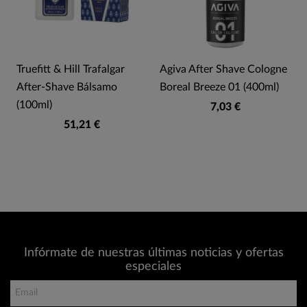
e
Truefitt & Hill Trafalgar
Agiva After Shave Cologne
After-Shave Bálsamo
Boreal Breeze 01 (400ml)
(100ml)
7,03 €
51,21 €
Infórmate de nuestras últimas noticias y ofertas
especiales