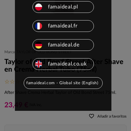
famaideal.pl
famaideal.fr
famaideal.de
Marca: TAYLOR OF OLD BOND STREET
Taylor of Old Bond Street After Shave
famaideal.co.uk
en Crema Herbal Tubo (75ml)
(0)
famaideal.com - Global site (English)
After Shave Crema Herbal Taylor of Old Bond Street 75ml.
23,49 €
IVA inc.
favorite_border
Añadir a favoritos