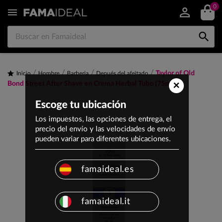
0


Taylor of Old
Inicio
Hombre
Barberia
Depués del afeitado
×
Bond Street After Shave en Crema Herbal Tubo (75ml)
Escoge tu ubicación
Los impuestos, las opciones de entrega, el
precio del envío y las velocidades de envío
pueden variar para diferentes ubicaciones.
famaideal.es
famaideal.it