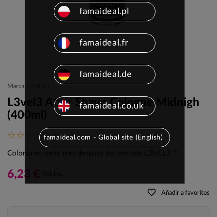
famaideal.pl
famaideal.fr
famaideal.de
Marca: L3VEL3
L3vel3 After Shave Cologne Midnigh
famaideal.co.uk
(400ml)
(0)
famaideal.com - Global site (English)
Colonia en spray para después del afeitado L3VEL3 ™ .
6,23 €
IVA inc.
favorite_border
Añadir a favoritos