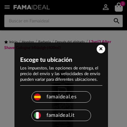
0


L3vel3 After
Inicio
Hombre
Barberia
Depués del afeitado
×
Shave Cologne Midnigh (400ml)
Escoge tu ubicación
Los impuestos, las opciones de entrega, el
precio del envío y las velocidades de envío
pueden variar para diferentes ubicaciones.
famaideal.es
famaideal.it