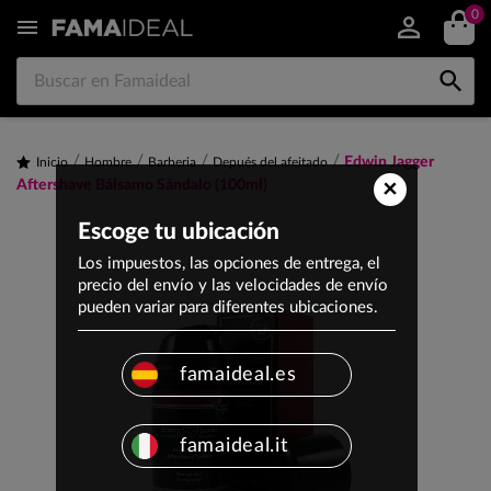
0


Edwin Jagger
Inicio
Hombre
Barberia
Depués del afeitado
×
Aftershave Bálsamo Sándalo (100ml)
Escoge tu ubicación
Los impuestos, las opciones de entrega, el
precio del envío y las velocidades de envío
pueden variar para diferentes ubicaciones.
famaideal.es
famaideal.it