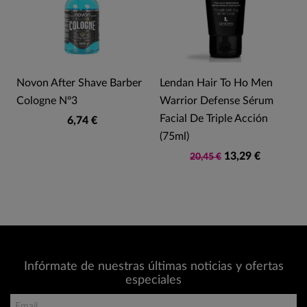
Novon After Shave Barber
Lendan Hair To Ho Men
n
Cologne Nº3
Warrior Defense Sérum
Facial De Triple Acción
6,74 €
(75ml)
13,29 €
20,45 €
Infórmate de nuestras últimas noticias y ofertas
especiales