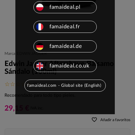
famaideal.pl
famaideal.fr
famaideal.de
Marca: EDWIN JAGGER
Edwin Jagger Aftershave Bálsamo
famaideal.co.uk
Sándalo (100ml)
(0)
famaideal.com - Global site (English)
Recomendado para todo tipo pieles.
29,15 €
IVA inc.
favorite_border
Añadir a favoritos