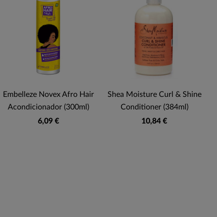
Embelleze Novex Afro Hair
Shea Moisture Curl & Shine
S
Acondicionador (300ml)
Conditioner (384ml)
6,09 €
10,84 €