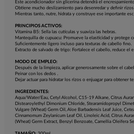
Este acondicionador sin glicerina detendrá el encrespamient
Obtiene mucho deslizamiento para desenredar y definir rizos,
Mientras tanto, nutre, hidrata y construye ese importante esc
PRINCIPIOS ACTIVOS:
Vitamina B5: Sella las cutículas y suaviza las hebras.
Mantequilla de cupuacu: Promueve la elasticidad y protege c
Suficientemente ligero incluso para texturas de cabello fino.
Extracto de salvado de trigo: Fortalece el cabello, reduce e
MODO DE EMPLEO:
Después de la limpieza, aplicar generosamente sobre el cab
Peinar con los dedos .
Dejar actuar para hidratar los rizos o enjuagar para obtener t
INGREDIENTES:
Aqua/Water/Eau, Cetyl Alcohol, C15-19 Alkane, Citrus Aurant
Distearoylethyl Dimonium Chloride, Stearamidopropyl Dimeth
Vulgare (Wheat) Germ Oil, Aloe Barbadensis Leaf Juice, Cete
Cinnamomum Zeylanicum Leaf Oil, Linoleic Acid, Citrus Aurant
(Wheat) Germ Extract, Benzyl Benzoate, Camellia Oleifera See
TAMAÑO
: 300ml