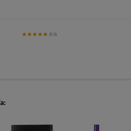
(5.0)
a: