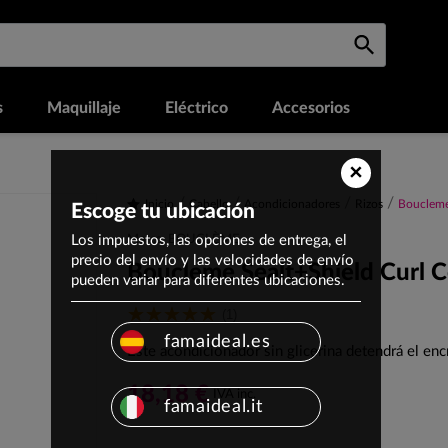
s
Maquillaje
Eléctrico
Accesorios
×
Inicio
Cabello
Acondicionadores
Rizos
Boucleme
Escoge tu ubicación
Los impuestos, las opciones de entrega, el
Marca: BOUCLÈME
precio del envío y las velocidades de envío
Boucleme Sealt+Shield Curl C
pueden variar para diferentes ubicaciones.
(1)
famaideal.es
Este acondicionador sin glicerina detendrá el en
18,18 €
IVA inc.
famaideal.it