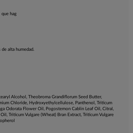
o que hag
s de alta humedad.
etearyl Alcohol, Theobroma Grandiflorum Seed Butter,
ium Chloride, Hydroxyethylcellulose, Panthenol, Triticum
ga Odorata Flower Oil, Pogostemon Cablin Leaf Oil, Citral,
l, Triticum Vulgare (Wheat) Bran Extract, Triticum Vulgare
copherol