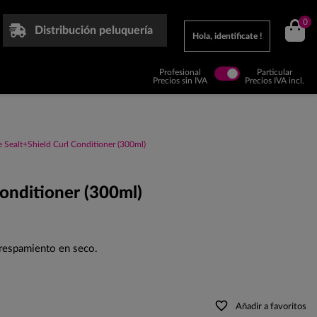
0
Distribución peluquería
Hola, identificate !
Profesional
Particular
Precios sin IVA
Precios IVA incl.
 Sealt+Shield Curl Conditioner (300ml)
onditioner (300ml)
crespamiento en seco.
favorite_border
Añadir a favoritos