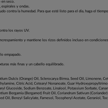
o en seco.
 espirales y ondas.
udo contra la humedad. Para que esté listo para el día, haga el tiemp
ontra los rayos UV.
l encrespamiento y mantiene los rizos definidos incluso en condicione
ello empapado.
exturas más finas y un cabello equilibrado.
ium Dulcis (Orange) Oil, Sclerocarya Birrea, Seed Oil, Limonene, C
ylamine, Citric Acid, Cetearyl Nonanoate, Guar Hydroxypropyltrimon
aryl Glucoside, Sodium Benzoate, Linalool, Potassium Sorbate, Canan
ium Bergamia (Bergamot) Fruit Oil, Coriandrum Sativum (Coriander) Oi
d Oil, Benzyl Salicylate, Farnesol, Tocopheryl Acetate, Geraniol, To