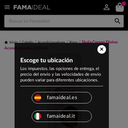
0


Skala Crespo Divino
Inicio
Cabello
Acondicionadores
Rizos
×
Acondicionador (325ml)
Escoge tu ubicación
Los impuestos, las opciones de entrega, el
precio del envío y las velocidades de envío
pueden variar para diferentes ubicaciones.
famaideal.es
famaideal.it