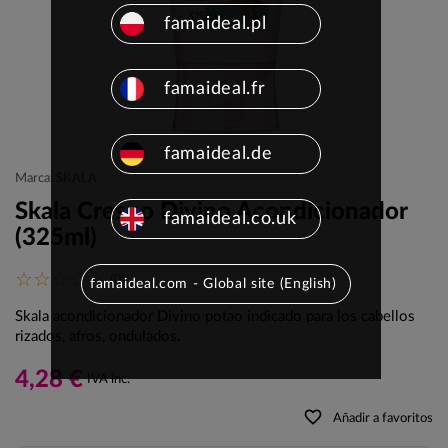
famaideal.pl
famaideal.fr
famaideal.de
Marca: SKALA
Skala Crespo Divino Acondicionador
famaideal.co.uk
(325ml)
(0)
famaideal.com - Global site (English)
Skala acondicionador Divino potao indicado para los cabellos
rizados, afros, ondulados.
4,28 €
IVA inc.
favorite_border
Añadir a favoritos