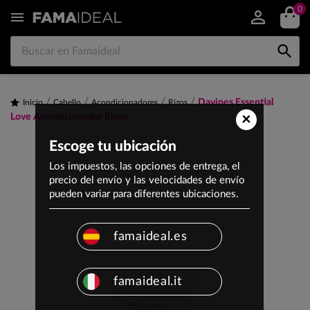
0


Davines Essential
Inicio
Cabello
Acondicionadores
Rizos
×
Love Acondicionador Rizos
Escoge tu ubicación
Los impuestos, las opciones de entrega, el
precio del envío y las velocidades de envío
pueden variar para diferentes ubicaciones.
famaideal.es
famaideal.it