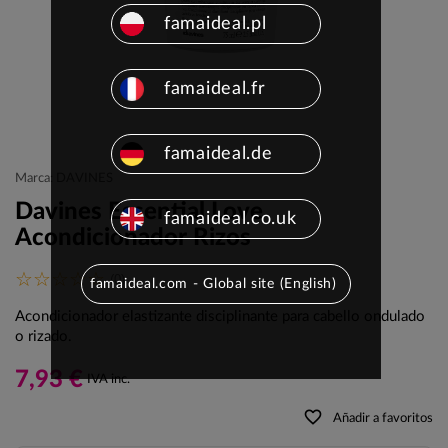
famaideal.pl
famaideal.fr
famaideal.de
Marca: DAVINES
Davines Essential Love
famaideal.co.uk
Acondicionador Rizos
(0)
famaideal.com - Global site (English)
Acondicionador elastizante disciplinante para cabello ondulado
o rizado.
7,93 €
IVA inc.
favorite_border
Añadir a favoritos