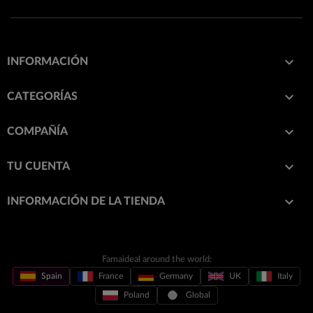

INFORMACIÓN

CATEGORÍAS

COMPAÑÍA

TU CUENTA
keyboard_arrow_down
INFORMACIÓN DE LA TIENDA
Famaideal around the world:
Spain
France
Germany
UK
Italy
Poland
Global