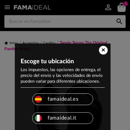
0


Tangle Teezer The Original
Inicio
Accesorios
Cepillos
×
Panther Black
Escoge tu ubicación
Los impuestos, las opciones de entrega, el
precio del envío y las velocidades de envío
pueden variar para diferentes ubicaciones.
famaideal.es
famaideal.it