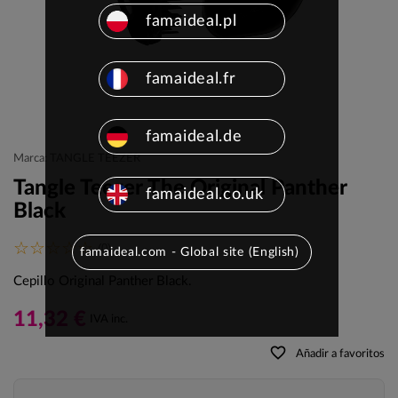
famaideal.pl
famaideal.fr
famaideal.de
Marca: TANGLE TEEZER
Tangle Teezer The Original Panther
famaideal.co.uk
Black
(0)
famaideal.com - Global site (English)
Cepillo Original Panther Black.
11,32 €
IVA inc.
favorite_border
Añadir a favoritos