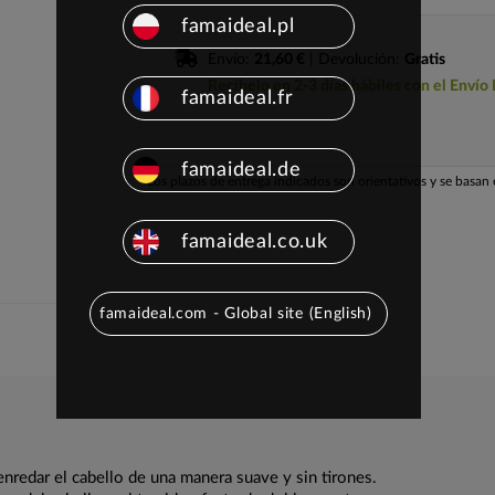
famaideal.pl
Envío:
21,60 €
| Devolución:
Gratis
Recíbelo en 2-3 días hábiles con el Envío
famaideal.fr
famaideal.de
Los plazos de entrega indicados son orientativos y se basan e
famaideal.co.uk
famaideal.com - Global site (English)
enredar el cabello de una manera suave y sin tirones.