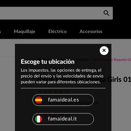
s
Maquillaje
Eléctrico
Accesorios
×
Inicio
Accesorios
Cepillos
Bifull Cepillo Raqueta Gi
Escoge tu ubicación
Los impuestos, las opciones de entrega, el
Marca: BIFULL
precio del envío y las velocidades de envío
Bifull Cepillo Raqueta Girls 0
pueden variar para diferentes ubicaciones.
(1)
famaideal.es
Gracias a su diseño ergonómico,
5,93 €
IVA inc.
famaideal.it