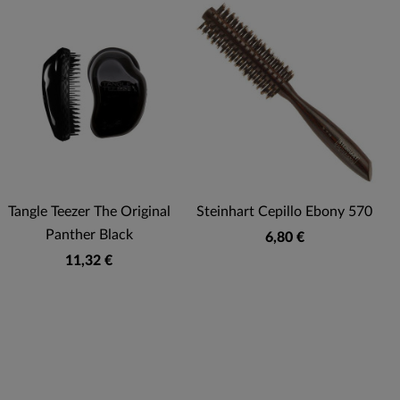
Tangle Teezer The Original
Steinhart Cepillo Ebony 570
G
Panther Black
6,80 €
11,32 €