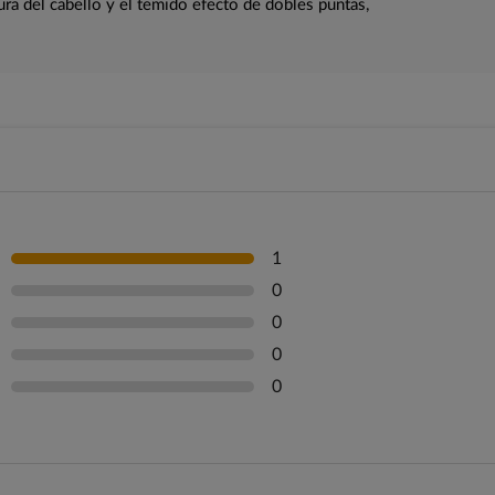
ra del cabello y el temido efecto de dobles puntas,
1
0
0
0
0