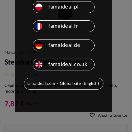
famaideal.pl
famaideal.fr
famaideal.de
Marca: STEINHART
Steinhart Cepillo Barbero
famaideal.co.uk
(0)
famaideal.com - Global site (English)
Cepillo para quitar el pelo después de un corte del cabello,
recortar o afeitar.
7,87 €
IVA inc.
favorite_border
Añadir a favoritos