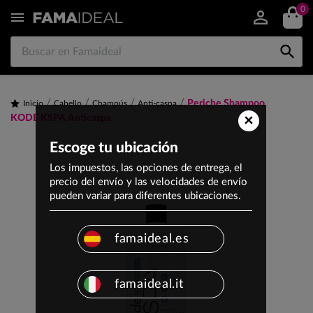
0


Periche Shampoo
Inicio
Cabello
Champús
Anti-caspa
×
KODE KSPA Anticaspa
Escoge tu ubicación
Los impuestos, las opciones de entrega, el
precio del envío y las velocidades de envío
pueden variar para diferentes ubicaciones.
famaideal.es
famaideal.it