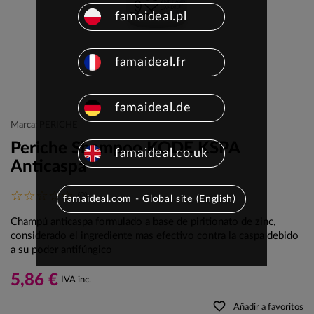
famaideal.pl
famaideal.fr
famaideal.de
Marca: PERICHE
Periche Shampoo KODE KSPA
famaideal.co.uk
Anticaspa
(0)
famaideal.com - Global site (English)
Champú anticaspa formulado a base de piritionato de zinc,
considerado el ingrediente mas efectivo contra la caspa debido
a su poder antifúngico
5,86 €
IVA inc.
favorite_border
Añadir a favoritos