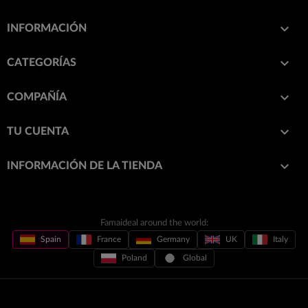

INFORMACIÓN

CATEGORÍAS

COMPAÑÍA

TU CUENTA
keyboard_arrow_down
INFORMACIÓN DE LA TIENDA
Famaideal around the world:
Spain
France
Germany
UK
Italy
Poland
Global