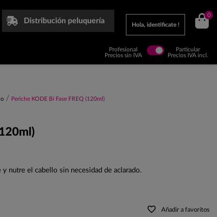
0
Distribución peluquería
Hola, identificate !
Profesional
Particular
Precios sin IVA
Precios IVA incl.
lo
Periche KODE Bi Fase FREQ (120ml)
(120ml)
y nutre el cabello sin necesidad de aclarado.
favorite_border
Añadir a favoritos