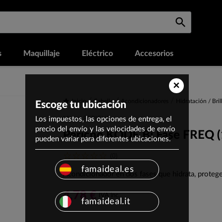
s
Maquillaje
Eléctrico
Accesorios
×
Inicio
Cabello
Acondicionadores
Hidratación / Bril
Escoge tu ubicación
Los impuestos, las opciones de entrega, el
Marca: PERICHE
precio del envío y las velocidades de envío
Periche KODE Bi Fase FREQ 
pueden variar para diferentes ubicaciones.
(0)
famaideal.es
Acondicionador en dos fases que hidrata, protege 
4,78 €
IVA inc.
famaideal.it