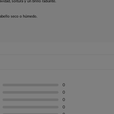
idad, soltura y un brillo radiante.
 cabello seco o húmedo.
0
0
0
0