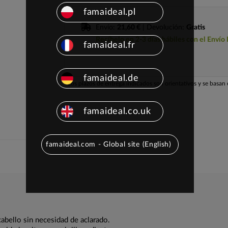
famaideal.pl
Envío:
21,60 €
| Devolución:
Gratis
Recíbelo en 2-3 días hábiles con el Envío
famaideal.fr
famaideal.de
Los plazos de entrega indicados son orientativos y se basan e
famaideal.co.uk
famaideal.com - Global site (English)
cabello sin necesidad de aclarado.