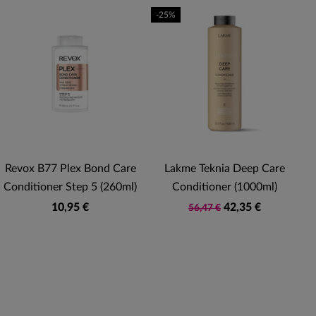
-25%
-
Revox B77 Plex Bond Care
Lakme Teknia Deep Care
Conditioner Step 5 (260ml)
Conditioner (1000ml)
10,95 €
42,35 €
56,47 €