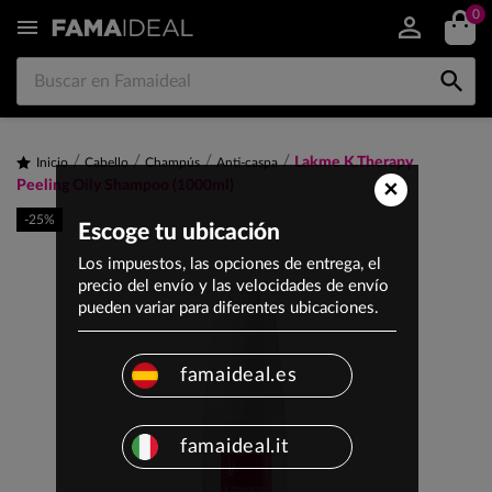
0


Lakme K.Therapy
Inicio
Cabello
Champús
Anti-caspa
×
Peeling Oily Shampoo (1000ml)
-25%
Escoge tu ubicación
Los impuestos, las opciones de entrega, el
precio del envío y las velocidades de envío
pueden variar para diferentes ubicaciones.
famaideal.es
famaideal.it