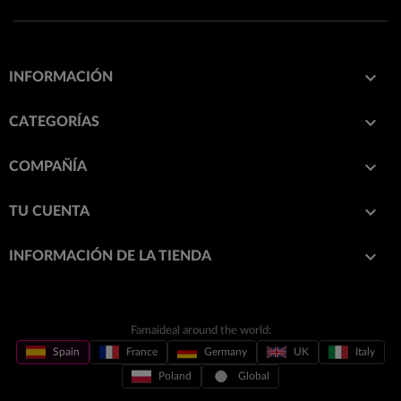

INFORMACIÓN

CATEGORÍAS

COMPAÑÍA

TU CUENTA
keyboard_arrow_down
INFORMACIÓN DE LA TIENDA
Famaideal around the world:
Spain
France
Germany
UK
Italy
Poland
Global