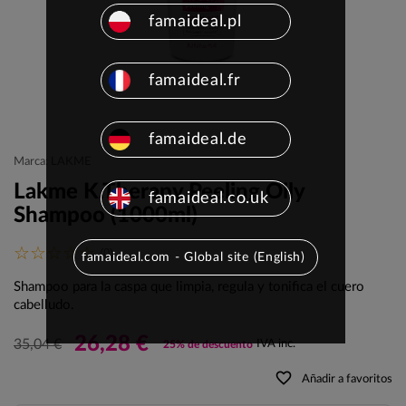
famaideal.pl
famaideal.fr
famaideal.de
Marca: LAKME
Lakme K.Therapy Peeling Oily
famaideal.co.uk
Shampoo (1000ml)
(0)
famaideal.com - Global site (English)
Shampoo para la caspa que limpia, regula y tonifica el cuero
cabelludo.
26,28 €
35,04 €
IVA inc.
25% de descuento
favorite_border
Añadir a favoritos