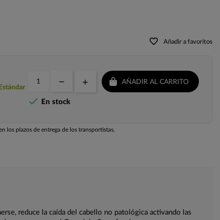
favorite_border
Añadir a favoritos
AÑADIR AL CARRITO
 Estándar

En stock
n los plazos de entrega de los transportistas.
rse, reduce la caída del cabello no patológica activando las