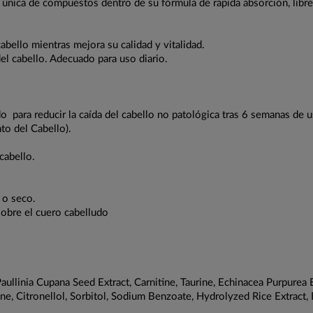
la única de compuestos dentro de su fórmula de rápida absorción, lib
bello mientras mejora su calidad y vitalidad.
del cabello. Adecuado para uso diario.
do para reducir la caída del cabello no patológica tras 6 semanas de 
to del Cabello).
cabello.
 o seco.
sobre el cuero cabelludo
Paullinia Cupana Seed Extract, Carnitine, Taurine, Echinacea Purpure
ene, Citronellol, Sorbitol, Sodium Benzoate, Hydrolyzed Rice Extrac