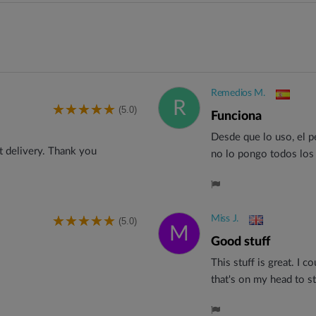
Remedios M.
R
(5.0)
Funciona
Desde que lo uso, el p
st delivery. Thank you
no lo pongo todos los
Miss J.
(5.0)
M
good stuff
This stuff is great. I 
that's on my head to st