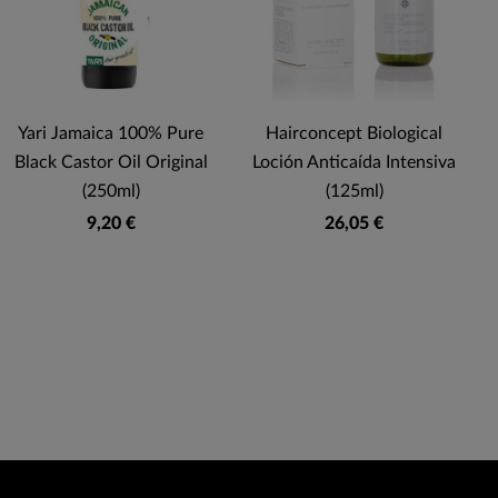
Yari Jamaica 100% Pure
Hairconcept Biological
Black Castor Oil Original
Loción Anticaída Intensiva
C
(250ml)
(125ml)
9,20 €
26,05 €