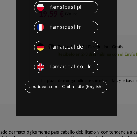
famaideal.pl
19,59 €
IVA inc.
famaideal.fr
famaideal.de
Envío:
21,60 €
| Devolución:
Gratis
Recíbelo en 2-3 días hábiles con el Envío
famaideal.co.uk
Los plazos de entrega indicados son orientativos y se basan e
famaideal.com - Global site (English)
do dermatológicamente para cabello debilitado y con tendencia a cae