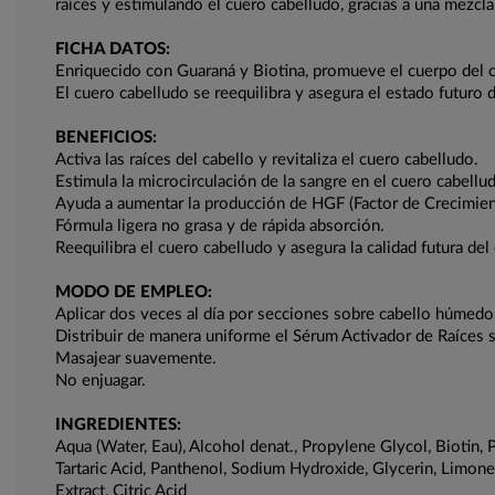
raíces y estimulando el cuero cabelludo, gracias a una mezc
FICHA DATOS:
Enriquecido con Guaraná y Biotina, promueve el cuerpo del ca
El cuero cabelludo se reequilibra y asegura el estado futuro 
BENEFICIOS:
Activa las raíces del cabello y revitaliza el cuero cabelludo.
Estimula la microcirculación de la sangre en el cuero cabellu
Ayuda a aumentar la producción de HGF (Factor de Crecimien
Fórmula ligera no grasa y de rápida absorción.
Reequilibra el cuero cabelludo y asegura la calidad futura del 
MODO DE EMPLEO:
Aplicar dos veces al día por secciones sobre cabello húmedo
Distribuir de manera uniforme el Sérum Activador de Raíces 
Masajear suavemente.
No enjuagar.
INGREDIENTES:
Aqua (Water, Eau), Alcohol denat., Propylene Glycol, Biotin, 
Tartaric Acid, Panthenol, Sodium Hydroxide, Glycerin, Limon
Extract, Citric Acid