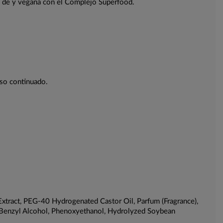
re de y vegana con el Complejo Superfood.
uso continuado.
a Extract, PEG-40 Hydrogenated Castor Oil, Parfum (Fragrance),
t, Benzyl Alcohol, Phenoxyethanol, Hydrolyzed Soybean