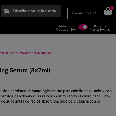
0
Distribución peluquería
Hola, identificate !
Profesional
Particular
Precios sin IVA
Precios IVA incl.
pf BC Root Activating Serum (8x7ml)
ing Serum (8x7ml)
a sido aprobado dermatológicamente para cabello debilitado y con
o patológica activando las raíces y estimulando el cuero cabelludo,
de su fórmula de rápida absorción, libre de y vegana con el