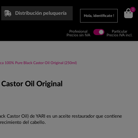
0
Distribución peluquería
Hola, identificate !
Profesional
Particular
Precios sin IVA
Precios IVA incl.
ica 100% Pure Black Castor Oil Original (250ml)
Castor Oil Original
ack Castor Oil) de YARI es un aceite restaurador que contiene
recimiento del cabello.