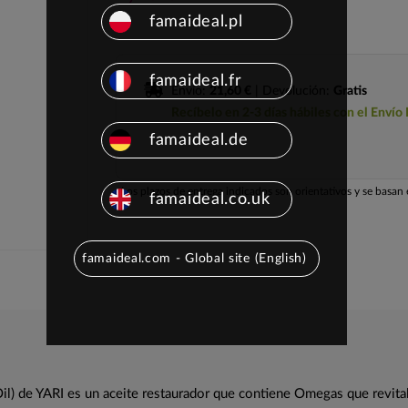
famaideal.pl
famaideal.fr
Envío:
21,60 €
| Devolución:
Gratis
Recíbelo en 2-3 días hábiles con el Envío
famaideal.de
Los plazos de entrega indicados son orientativos y se basan e
famaideal.co.uk
famaideal.com - Global site (English)
Oil) de YARI es un aceite restaurador que contiene Omegas que revital