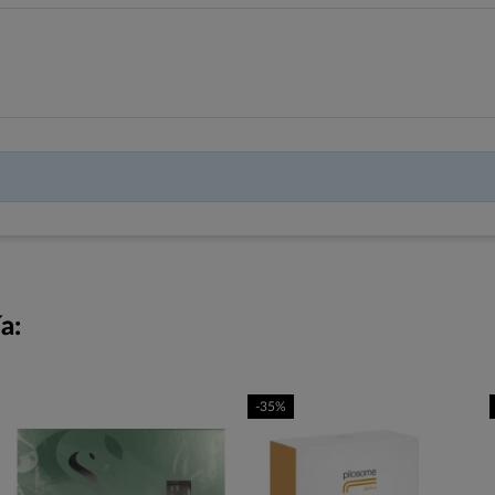
a:
-35%