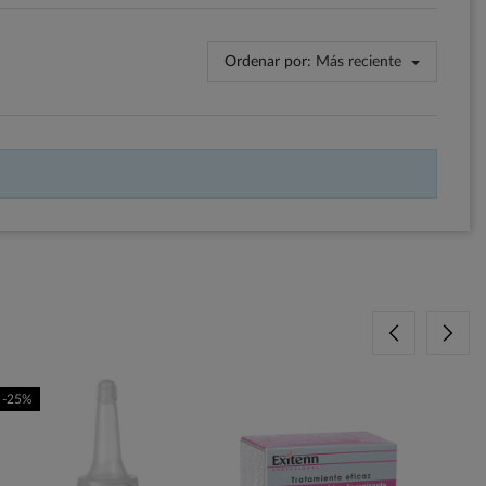
Ordenar por:
Más reciente
-25%
F