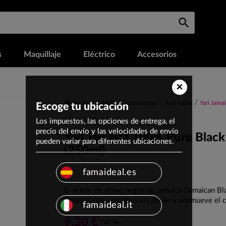
s
Maquillaje
Eléctrico
Accesorios
×
Inicio
Cabello
Tratamientos
Anti-caída
Yari Jama
Escoge tu ubicación
Los impuestos, las opciones de entrega, el
Marca: YARI
precio del envío y las velocidades de envío
Yari Jamaica 100% Pure Black 
pueden variar para diferentes ubicaciones.
(250ml)
(0)
famaideal.es
El aceite de ricino negro de Jamaica (Jamaican Bl
Omegas que revitaliza el cabello y promueve el c
famaideal.it
9,20 €
IVA inc.