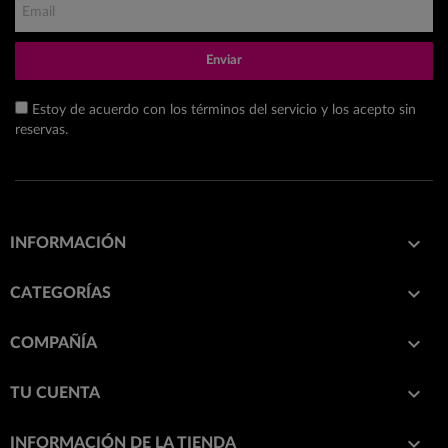
Enviar
Estoy de acuerdo con los términos del servicio y los acepto sin
reservas.

INFORMACIÓN

CATEGORÍAS

COMPAÑÍA

TU CUENTA
keyboard_arrow_down
INFORMACIÓN DE LA TIENDA