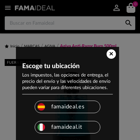
0


Agiva Anti-Razor Burn 500ml
Inicio
MARCAS
AGIVA
×
FUERA DE STOCK
Escoge tu ubicación
Los impuestos, las opciones de entrega, el
precio del envío y las velocidades de envío
pueden variar para diferentes ubicaciones.
famaideal.es
famaideal.it