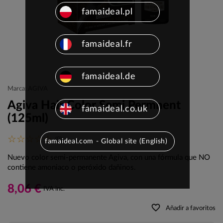
famaideal.pl
famaideal.fr
famaideal.de
Marca: AGIVA
Agiva Hair Color Semi Permnent
famaideal.co.uk
(125ml)
(0)
famaideal.com - Global site (English)
Nuevo color semi-permanente Agiva, con una fórmula que NO
contiene amoniaco o peróxido dañinos.
8,06 €
IVA inc.
favorite_border
Añadir a favoritos