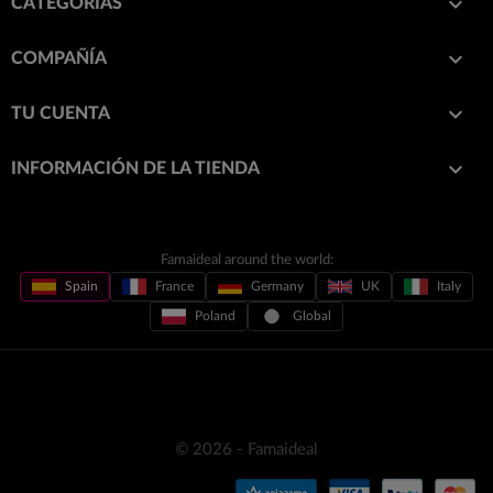

CATEGORÍAS

COMPAÑÍA

TU CUENTA
keyboard_arrow_down
INFORMACIÓN DE LA TIENDA
Famaideal around the world:
Spain
France
Germany
UK
Italy
Poland
Global
© 2026 - Famaideal