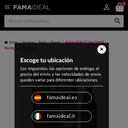
0


Agiva Hair Color Semi
Inicio
Hombre
Barba y Bigote
×
Permnent (125ml)
Escoge tu ubicación
Los impuestos, las opciones de entrega, el
precio del envío y las velocidades de envío
pueden variar para diferentes ubicaciones.
famaideal.es
famaideal.it