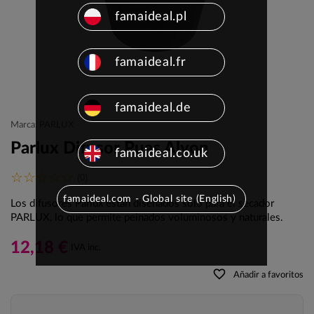
famaideal.pl
famaideal.fr
famaideal.de
Marca: PARLUX
Parlux Difusor Puas Alyon
famaideal.co.uk
(0)
famaideal.com - Global site (English)
Los difusores Parlux están diseñados solo para el secador
PARLUX, lo que permite peinados voluminosos y naturales.
12,18 €
IVA inc.
favorite_border
Añadir a favoritos