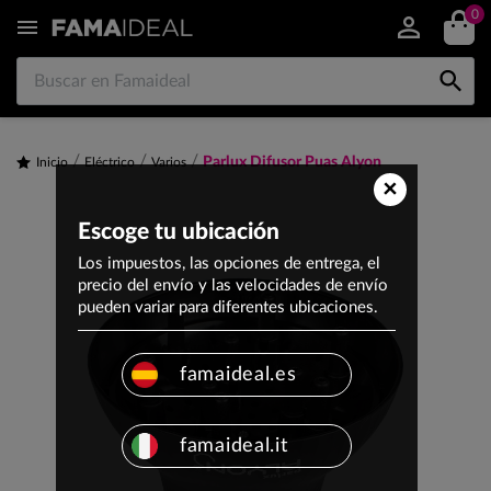
0


Parlux Difusor Puas Alyon
Inicio
Eléctrico
Varios
×
Escoge tu ubicación
Los impuestos, las opciones de entrega, el
precio del envío y las velocidades de envío
pueden variar para diferentes ubicaciones.
famaideal.es
famaideal.it