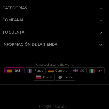

CATEGORÍAS

COMPAÑÍA

TU CUENTA
keyboard_arrow_down
INFORMACIÓN DE LA TIENDA
Famaideal around the world:
Spain
France
Germany
UK
Italy
Poland
Global
© 2026 - Famaideal