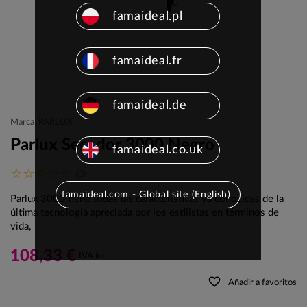
famaideal.pl
famaideal.fr
famaideal.de
Marca: PARLUX
Parlux Secador 3000 Negro
famaideal.co.uk
(0)
famaideal.com - Global site (English)
Parlux 3000 tiene todas las características ya conocidas de la
última tecnología apreciada por los estilistas en términos de
vida,
108,33 €
IVA inc.
favorite_border
Añadir a favoritos