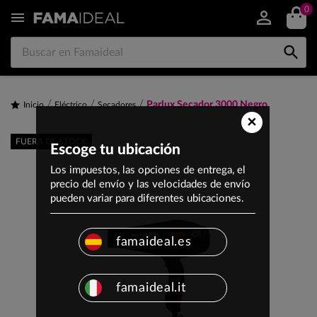
0


Parlux Secador 3000 Negro
Inicio
Eléctrico
Secadores
×
FUERA DE STOCK
Escoge tu ubicación
Los impuestos, las opciones de entrega, el
precio del envío y las velocidades de envío
pueden variar para diferentes ubicaciones.
famaideal.es
famaideal.it