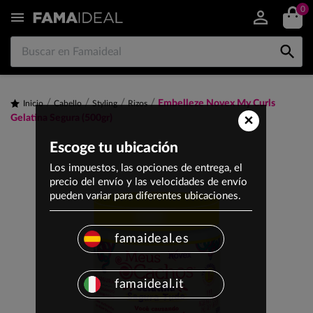
0


Embelleze Novex My Curls
Inicio
Cabello
Styling
Rizos
×
Gelatina Segura (500gr)
Escoge tu ubicación
Los impuestos, las opciones de entrega, el
precio del envío y las velocidades de envío
pueden variar para diferentes ubicaciones.
famaideal.es
famaideal.it