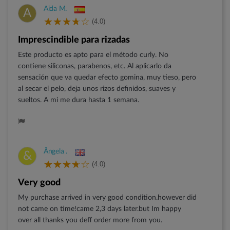
Aida M.
A
(4.0)
Imprescindible para rizadas
Este producto es apto para el método curly. No
contiene siliconas, parabenos, etc. Al aplicarlo da
sensación que va quedar efecto gomina, muy tieso, pero
al secar el pelo, deja unos rizos definidos, suaves y
sueltos. A mi me dura hasta 1 semana.
Ângela .
&
(4.0)
Very good
My purchase arrived in very good condition.however did
not came on time!came 2,3 days later.but Im happy
over all thanks you deff order more from you.