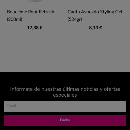
Bouclème Root Refresh
Cantu Avocado Styling Gel
a
(200ml)
(524gr)
17,38 €
8,13 €
Infórmate de nuestras últimas noticias y ofertas
especiales
Enviar