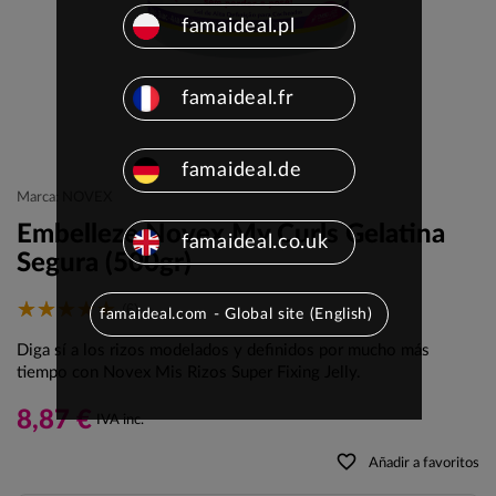
famaideal.pl
famaideal.fr
famaideal.de
Marca: NOVEX
Embelleze Novex My Curls Gelatina
famaideal.co.uk
Segura (500gr)
(6)
famaideal.com - Global site (English)
Diga sí a los rizos modelados y definidos por mucho más
tiempo con Novex Mis Rizos Super Fixing Jelly.
8,87 €
IVA inc.
favorite_border
Añadir a favoritos