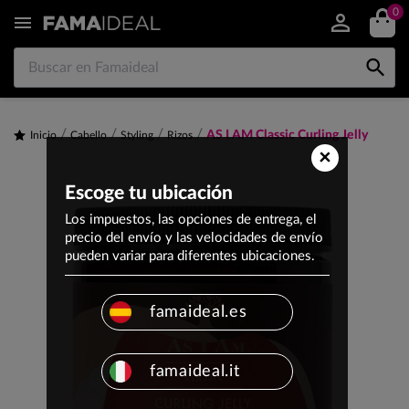
0


AS I AM Classic Curling Jelly
Inicio
Cabello
Styling
Rizos
×
Escoge tu ubicación
Los impuestos, las opciones de entrega, el
precio del envío y las velocidades de envío
pueden variar para diferentes ubicaciones.
famaideal.es
famaideal.it