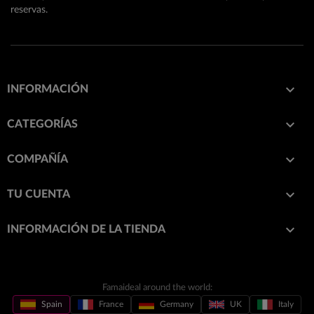
reservas.

INFORMACIÓN

CATEGORÍAS

COMPAÑÍA

TU CUENTA
keyboard_arrow_down
INFORMACIÓN DE LA TIENDA
Famaideal around the world:
Spain
France
Germany
UK
Italy