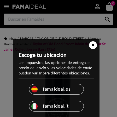
0


Inicio
MARCAS
TAYLOR OF OLD BOND STREET
Jabones y
×
Taylor of Old Bond Street Jabón de Afeitar St.
Brochas de afeitar
James Collection en Barra (75g)
Escoge tu ubicación
Los impuestos, las opciones de entrega, el
precio del envío y las velocidades de envío
pueden variar para diferentes ubicaciones.
famaideal.es
famaideal.it